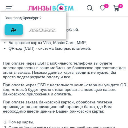
+7 (911) 944-90-10
0
0
Ваш город
Оренбург
?
Главная
Оплата
Да
Минимальная сумма заказа 990 рублей.
Выбрать другой
Банковские карты Visa, MasterCard, МИР;
QR-код (СБП) - система быстрых платежей.
При оплате через СБП с мобильного телефона вы будете
перенаправлены в ваше мобильное банковское приложение для
оплаты заказа. Никаких данных карты вводить не нужно. Вы
просто подтверждаете оплату и все.
При оплате через СБП с настольного компьютера вы увидите QR
код, который будет нужно отсканировать с помощью вашего
банковского приложения и оплатить.
При оплате заказа банковской картой, обработка платежа
происходит на авторизационной странице банка, где Вам
необходимо ввести данные Вашей банковской карты:
Номер карты,
Срок действия карты (указан на лицевой стороне карты)