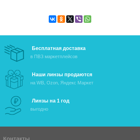
Бесплатная доставка
в ПВЗ маркетплейсов
Наши линзы продаются
на WB, Ozon, Яндекс Маркет
Линзы на 1 год
выгодно
Контакты